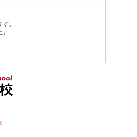
ます。
た。
。
て