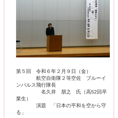
第５回 令和６年２月９日（金）
航空自衛隊２等空佐 ブルーイ
ンパルス飛行隊長
名久井 朋之 氏（高52回卒
業生）
演題 「日本の平和を空から守
る」