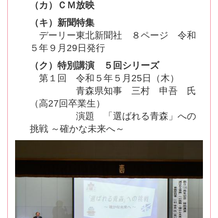
（カ）ＣＭ放映
（キ）新聞特集
デーリー東北新聞社 ８ページ 令和
５年９月29日発行
（ク）特別講演 ５回シリーズ
第１回 令和５年５月25日（木）
青森県知事 三村 申吾 氏
（高27回卒業生）
演題 「選ばれる青森」への
挑戦 ～確かな未来へ～