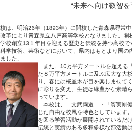
“未来へ向け叡智を
は、明治26年（1893年）に開校した青森県尋常
制改革により青森県立八戸高等学校となりました。開
学校創立13１年目を迎える歴史と伝統を持つ高校で
・科学技術、芸術などにおいて、県内はもとより国の
きました。
また、10万平方
メートルを超える
た８万平方メートルに及ぶ広大な大
り、春には桜並木が目を楽しませて
に彩りを変え、生徒は緑豊かな素晴
っています。
本校は、「文武両道」・「質実剛健
じた自由な校風を特色としています
を図る学習活動が展開されているだ
伝統と実績のある多種多様な部活動