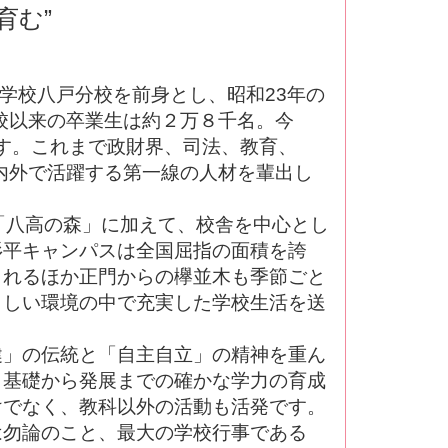
育む”
中学校八戸分校を前身とし、昭和23年の
校以来の卒業生は約２万８千名。今
す。これまで政財界、司法、教育、
内外で活躍する第一線の人材を輩出し
「八高の森」に加えて、校舎を中心とし
杉平キャンパスは全国屈指の面積を誇
くれるほか正門からの欅並木も季節ごと
らしい環境の中で充実した学校生活を送
」の伝統と「自主自立」の精神を重ん
。基礎から発展までの確かな学力の育成
けでなく、教科以外の活動も活発です。
は勿論のこと、最大の学校行事である