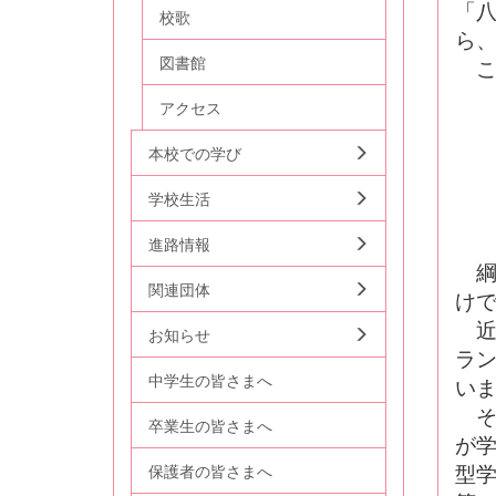
「
校歌
ら
図書館
こ
アクセス
本校での学び
学校生活
進路情報
綱
関連団体
け
近
お知らせ
ラ
中学生の皆さまへ
い
そ
卒業生の皆さまへ
が
保護者の皆さまへ
型