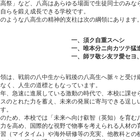
八高祭」など、八高はあらゆる場面で生徒同士のみな
、自らを鍛え成長できる学校です。
のような八高生の精神的支柱は次の綱領にあります
一、須ク自重
一、唯本分ニ向カツテ
一、師ヲ敬シ友ヲ愛
領は、戦前の八中生から戦後の八高生へ脈々と受け
でなく、人生の道標ともなっています。
年、急速に進展している激動の時代で、本校に課せ
ンスのとれた力を蓄え、未来の発展に寄与できる逞し
ます。
のため、本校では「未来へ向け叡智（英知）を育む
学力を高め、国際的な視野で物事を考えられる人材の
学習（マイタイム）や海外研修等の充実、他教科との