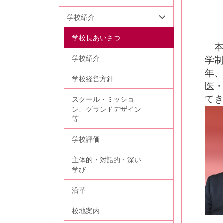
学校紹介
学校長あいさつ
本校
学校紹介
学
年、
学校経営方針
医
スクール・ミッショ
て
ン、グランドデザイン
等
学校評価
主体的・対話的・深い
学び
沿革
校地案内