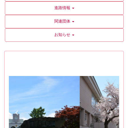
進路情報
関連団体
お知らせ
p
n
r
e
e
x
v
t
i
o
u
s