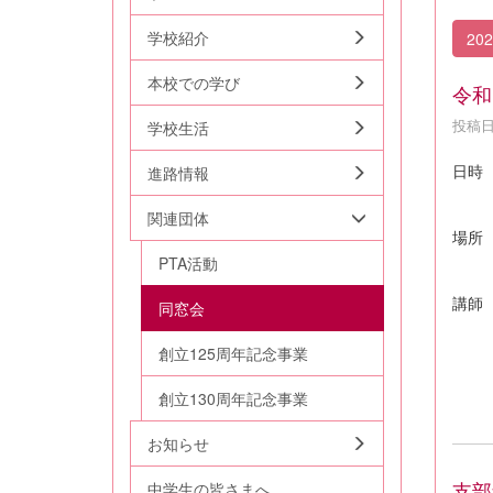
学校紹介
20
本校での学び
令和
投稿日時
学校生活
日時
進路情報
関連団体
場所
PTA活動
講師
同窓会
女子
創立125周年記念事業
講題
創立130周年記念事業
お知らせ
支部
中学生の皆さまへ