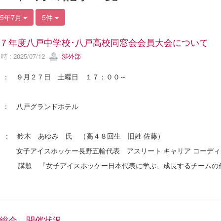
25年7月
5件
７年度八戸中学校･八戸高校同窓会会員大会について
 : 2025/07/12
渉外部
 ： ９月２７日 土曜日 １７：００～
 ： 八戸グランドホテル
 ： 鈴木 あゆみ 氏 （高４８回生 旧姓 佐藤）
アイスホッケー長野五輪代表 アスリート キャリア コーディ
 『女子アイスホッケー日本代表に学ぶ、成長するチームの
総会 開催状況