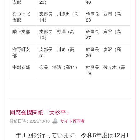
支部
26）
40）
むつ下北
支部長 川原田（高
幹事長 西村（高
支部
14）
23）
階上支部
支部長 野澤（高
幹事長 寅谷（高
10）
27）
洋野町支
支部長 川﨑（高
幹事長 麦沢（高
部
5）
30）
中部支部
会長 淡路（高14）
幹事長 佐々木（高
19）
同窓会機関紙「大杉平」
投稿日時 : 2023/10/10
サイト管理者
年１回発行しています。令和6年度は12月1