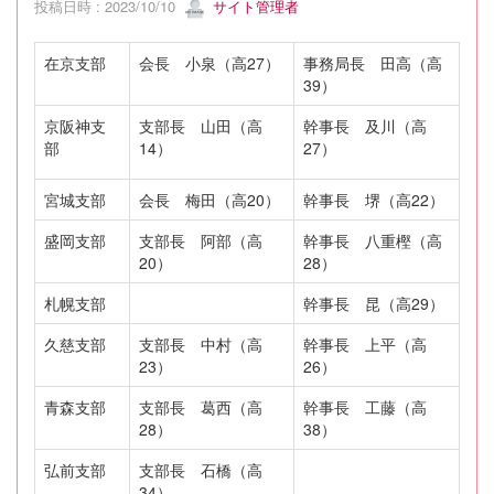
投稿日時 : 2023/10/10
サイト管理者
在京支部
会長 小泉（高27）
事務局長 田高（高
39）
京阪神支
支部長 山田（高
幹事長 及川（高
部
14）
27）
宮城支部
会長 梅田（高20）
幹事長 堺（高22）
盛岡支部
支部長 阿部（高
幹事長 八重樫（高
20）
28）
札幌支部
幹事長 昆（高29）
久慈支部
支部長 中村（高
幹事長 上平（高
23）
26）
青森支部
支部長 葛西（高
幹事長 工藤（高
28）
38）
弘前支部
支部長 石橋（高
34）