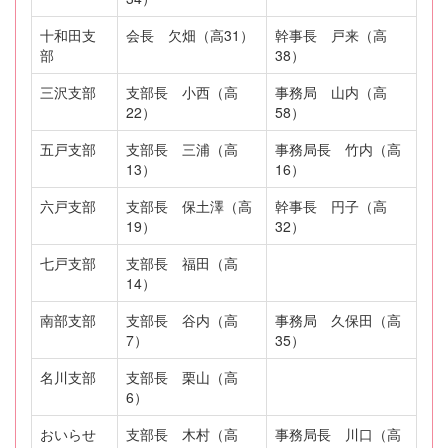
十和田支
会長 欠畑（高31）
幹事長 戸来（高
部
38）
三沢支部
支部長 小西（高
事務局 山内（高
22）
58）
五戸支部
支部長 三浦（高
事務局長 竹内（高
13）
16）
六戸支部
支部長 保土澤（高
幹事長 円子（高
19）
32）
七戸支部
支部長 福田（高
14）
南部支部
支部長 谷内（高
事務局 久保田（高
7）
35）
名川支部
支部長 栗山（高
6）
おいらせ
支部長 木村（高
事務局長 川口（高