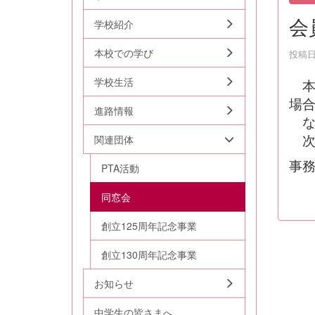
会
学校紹介
本校での学び
投稿日時
学校生活
本
場
進路情報
な
次
関連団体
事務
PTA活動
同窓会
創立125周年記念事業
創立130周年記念事業
お知らせ
中学生の皆さまへ