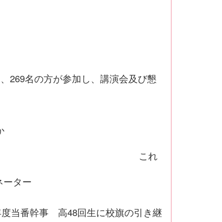
て
、269名の方が参加し、講演会及び懇
か
」
これ
ネーター
年度当番幹事 高48回生に校旗の引き継