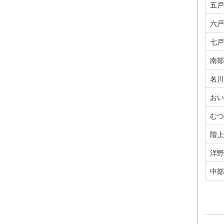
五戸
六戸
七戸
南部
名川
おい
むつ
階上
洋野
中部