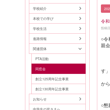
学校紹介
20
本校での学び
令和
投稿日時
学校生活
○令
進路情報
親
関連団体
PTA活動
演
同窓会
創立125周年記念事業
か
創立130周年記念事業
講 
今
お知らせ
○懇
中学生の皆さまへ