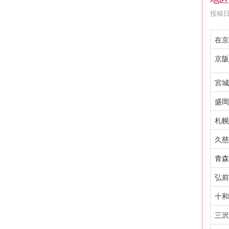
投稿日時
在京
京阪
宮城
盛岡
札幌
久慈
青森
弘前
十和
三沢