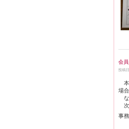
会員
投稿日時
本
場
な
次
事務