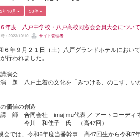
23年10月
50件
６年度 八戸中学校・八戸高校同窓会会員大会につい
 : 2023/10/10
サイト管理者
和６年９月２１日（土）八戸グランドホテルにおいて
会が行われました。
講演会
 題 八戸土着の文化を「みつける、のこ
す、い
す
らの価値の創造
師 合同会社 imajimu代表 ／ アートコーディ
川 和佳子 氏 （高47回）
親会では、令和6年度当番幹事 高47回生から令和7