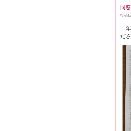
同窓
投稿日時
年１
だ