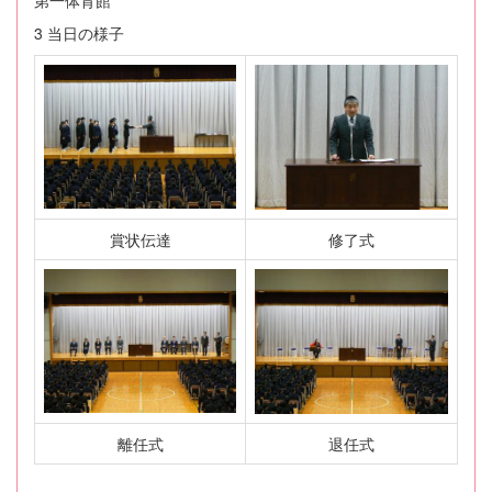
3 当日の様子
賞状伝達
修了式
離任式
退任式