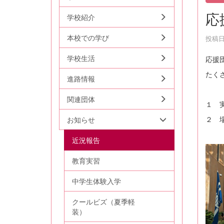
応
学校紹介
本校での学び
投稿日時
学校生活
応援
たく
進路情報
関連団体
１ 
２ 
お知らせ
近況報告
教育実習
中学生体験入学
クールビズ（夏季軽
装）