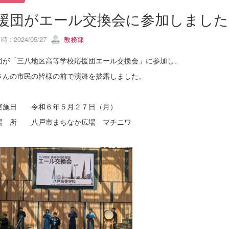
援団がエール交換会に参加しました
 : 2024/05/27
教務部
団が「三八地区高等学校応援団エール交換会」に参加し、
さんの市民の皆様の前で演舞を披露しました。
実施日 令和６年５月２７日（月）
場 所 八戸市まちなか広場 マチニワ