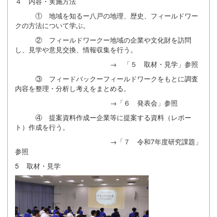
４ 内容・実施方法
① 地域を知るー八戸の地理、歴史、フィールドワー
クの方法について学ぶ。
② フィールドワークー地域の企業や文化財を訪問
し、見学や意見交換、情報収集を行う。
→ 「５ 取材・見学」参照
③ フィードバックーフィールドワークをもとに調査
内容を整理・分析し考えをまとめる。
→「６ 発表会」参照
④ 提案資料作成ー企業等に提案する資料（レポー
ト）作成を行う。
→「７ 令和7年度研究課題」
参照
5 取材・見学